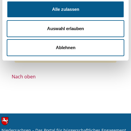
Themen: Denkmalschutz
Alle zulassen
Themen: Kirchliche Zwecke
Themen: Seniorinnen, Senioren & Pflege
Auswahl erlauben
Themen: Wissenschaft und Forschung
Alle Filter entfernen
Ablehnen
Nichts gefunden für "".
Nach oben
Niedersachsen – Das Portal für bürgerschaftliches Engagement