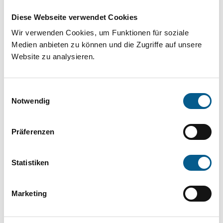
Projekt oder ein Vorhaben? Hier können Sie
Diese Webseite verwendet Cookies
direkt über unsere Fördermitteldatenbank und
Wir verwenden Cookies, um Funktionen für soziale
Stiftungsdatenbank recherchieren. Bei der
Medien anbieten zu können und die Zugriffe auf unsere
Suche bitte die Groß- und Kleinschreibung
Website zu analysieren.
beachten.
Einwilligungsauswahl
Bitte Suchbegriff eingeben. Ergebnisse
Notwendig
können durch die Wahl von Bereichen oder
Präferenzen
Kategorien verfeinert werden.
Suchen
Statistiken
Aktive Filter:
Marketing