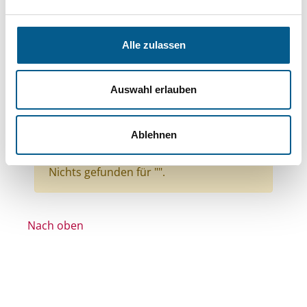
Themen: Denkmalschutz
Themen: Kinder, Jugendliche & Familie
Alle zulassen
Themen: Kirchliche Zwecke
Themen: Bildung und Erziehung
Auswahl erlauben
Themen: Integration
Themen: Kunst & Kultur
Stiftungstyp: Lokal tätige Stiftung
Ablehnen
Alle Filter entfernen
Nichts gefunden für "".
Nach oben