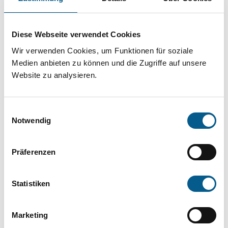
Projekt oder ein Vorhaben? Hier können Sie
direkt über unsere Fördermitteldatenbank und
Diese Webseite verwendet Cookies
Stiftungsdatenbank recherchieren. Bei der
Wir verwenden Cookies, um Funktionen für soziale
Suche bitte die Groß- und Kleinschreibung
Medien anbieten zu können und die Zugriffe auf unsere
beachten.
Website zu analysieren.
Bitte Suchbegriff eingeben. Ergebnisse
Einwilligungsauswahl
können durch die Wahl von Bereichen oder
Notwendig
Kategorien verfeinert werden.
Präferenzen
Suchen
Statistiken
Aktive Filter:
Marketing