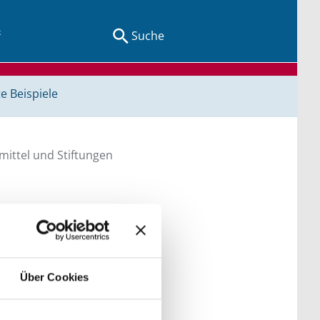
Suche
e Beispiele
ittel und Stiftungen
en Sie direkt über
he bitte die Groß- und
Über Cookies