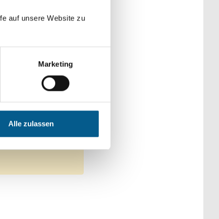
der Kategorien
fe auf unsere Website zu
Marketing
ndliche & Familie
gration
Alle zulassen