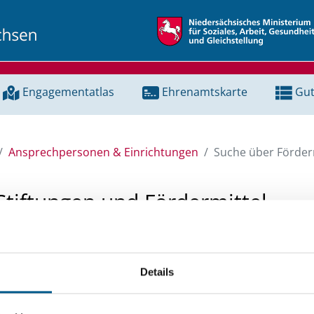
Engagementatlas
Ehrenamtskarte
Gut
Ansprechpersonen & Einrichtungen
Suche über Förderm
Stiftungen und Fördermittel
 Unterstützung für ein Projekt oder ein Vorhaben? Hier könn
tenbank und Stiftungsdatenbank recherchieren. Bei der Suc
Details
ten.