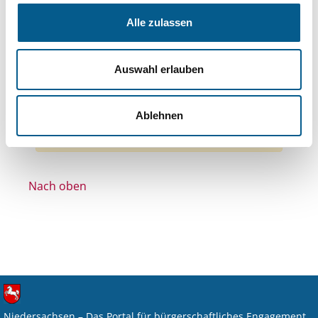
Themen: Denkmalschutz
Alle zulassen
Themen: Kirchliche Zwecke
Themen: Integration
Auswahl erlauben
Stiftungstyp: Lokal tätige Stiftung
Alle Filter entfernen
Ablehnen
Nichts gefunden für "".
Nach oben
Niedersachsen – Das Portal für bürgerschaftliches Engagement