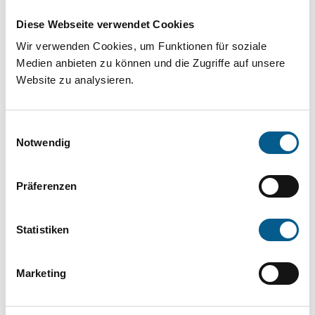
Projekt oder ein Vorhaben? Hier können Sie
Diese Webseite verwendet Cookies
direkt über unsere Fördermitteldatenbank und
Wir verwenden Cookies, um Funktionen für soziale
Stiftungsdatenbank recherchieren. Bei der
Medien anbieten zu können und die Zugriffe auf unsere
Suche bitte die Groß- und Kleinschreibung
Website zu analysieren.
beachten.
Einwilligungsauswahl
Bitte Suchbegriff eingeben. Ergebnisse
Notwendig
können durch die Wahl von Bereichen oder
Präferenzen
Kategorien verfeinert werden.
Suchen
Statistiken
Aktive Filter:
Marketing