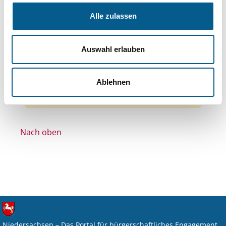
Themen: Gesundheitswesen
Alle zulassen
Themen: Wohltätige Zwecke
Themen: Bürgerschaftliches Engagement
Auswahl erlauben
Themen: Kirchliche Zwecke
Themen: Heimatpflege
Alle Filter entfernen
Ablehnen
Nichts gefunden für "".
Nach oben
Niedersachsen – Das Portal für bürgerschaftliches Engagement