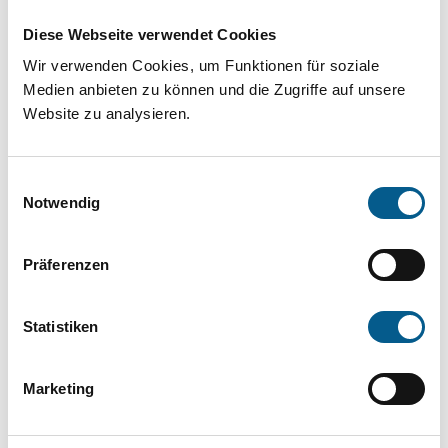
Projekt oder ein Vorhaben? Hier können Sie
Diese Webseite verwendet Cookies
direkt über unsere Fördermitteldatenbank und
Wir verwenden Cookies, um Funktionen für soziale
Stiftungsdatenbank recherchieren. Bei der
Medien anbieten zu können und die Zugriffe auf unsere
Suche bitte die Groß- und Kleinschreibung
Website zu analysieren.
beachten.
Einwilligungsauswahl
Bitte Suchbegriff eingeben. Ergebnisse
Notwendig
können durch die Wahl von Bereichen oder
Präferenzen
Kategorien verfeinert werden.
Suchen
Statistiken
Aktive Filter:
Marketing