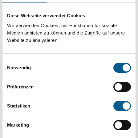
Projekt oder ein Vorhaben? Hier können Sie
direkt über unsere Fördermitteldatenbank und
Diese Webseite verwendet Cookies
Stiftungsdatenbank recherchieren. Bei der
Wir verwenden Cookies, um Funktionen für soziale
Suche bitte die Groß- und Kleinschreibung
Medien anbieten zu können und die Zugriffe auf unsere
Website zu analysieren.
beachten.
Einwilligungsauswahl
Bitte Suchbegriff eingeben. Ergebnisse
Notwendig
können durch die Wahl von Bereichen oder
Kategorien verfeinert werden.
Präferenzen
Suchen
Statistiken
Aktive Filter:
Marketing