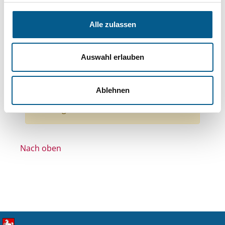
Themen: Gesundheitswesen
Themen: Wohltätige Zwecke
Alle zulassen
Themen: Bürgerschaftliches Engagement
Themen: Kirchliche Zwecke
Auswahl erlauben
Themen: Menschen mit Behinderung
Alle Filter entfernen
Ablehnen
Nichts gefunden für "".
Nach oben