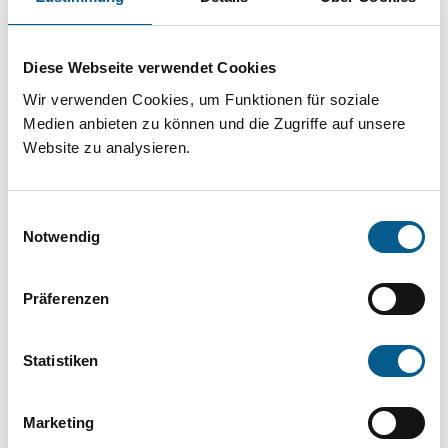
Projekt oder ein Vorhaben? Hier können Sie
direkt über unsere Fördermitteldatenbank und
Diese Webseite verwendet Cookies
Stiftungsdatenbank recherchieren. Bei der
Wir verwenden Cookies, um Funktionen für soziale
Suche bitte die Groß- und Kleinschreibung
Medien anbieten zu können und die Zugriffe auf unsere
beachten.
Website zu analysieren.
Bitte Suchbegriff eingeben. Ergebnisse
Einwilligungsauswahl
können durch die Wahl von Bereichen oder
Notwendig
Kategorien verfeinert werden.
Präferenzen
Suchen
Statistiken
Aktive Filter:
Marketing