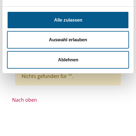
Themen: Integration
Themen: Bildung und Erziehung
Alle zulassen
Themen: Seniorinnen, Senioren & Pflege
Themen: Wissenschaft und Forschung
Auswahl erlauben
Themen: Politische Bildung & Demokratie
Themen: Gesundheitswesen
Ablehnen
Themen: Heimatpflege
Alle Filter entfernen
Nichts gefunden für "".
Nach oben