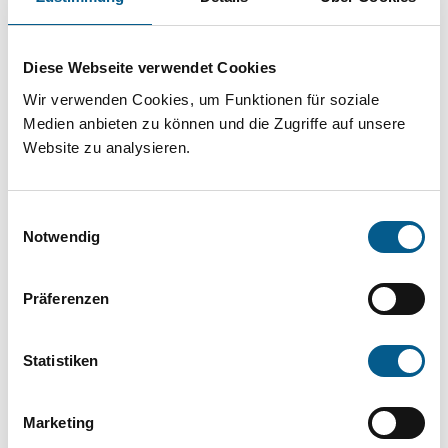
Projekt oder ein Vorhaben? Hier können Sie
direkt über unsere Fördermitteldatenbank und
Diese Webseite verwendet Cookies
Stiftungsdatenbank recherchieren. Bei der
Wir verwenden Cookies, um Funktionen für soziale
Suche bitte die Groß- und Kleinschreibung
Medien anbieten zu können und die Zugriffe auf unsere
beachten.
Website zu analysieren.
Bitte Suchbegriff eingeben. Ergebnisse
Einwilligungsauswahl
können durch die Wahl von Bereichen oder
Notwendig
Kategorien verfeinert werden.
Präferenzen
Suchen
Statistiken
Aktive Filter:
Marketing