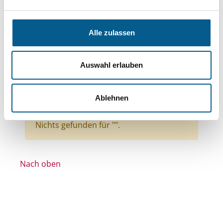
Themen: Integration
Themen: Bildung und Erziehung
Alle zulassen
Themen: Seniorinnen, Senioren & Pflege
Themen: Wissenschaft und Forschung
Auswahl erlauben
Themen: Politische Bildung & Demokratie
Themen: Hilfsbedürftige Menschen
Ablehnen
Themen: Kunst & Kultur
Alle Filter entfernen
Nichts gefunden für "".
Nach oben