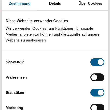
Projekt oder ein Vorhaben? Hier können Sie
Zustimmung
Details
Über Cookies
direkt über unsere Fördermitteldatenbank und
Stiftungsdatenbank recherchieren. Bei der
Diese Webseite verwendet Cookies
Suche bitte die Groß- und Kleinschreibung
Wir verwenden Cookies, um Funktionen für soziale
beachten.
Medien anbieten zu können und die Zugriffe auf unsere
Website zu analysieren.
Bitte Suchbegriff eingeben. Ergebnisse
Einwilligungsauswahl
können durch die Wahl von Bereichen oder
Notwendig
Kategorien verfeinert werden.
Präferenzen
Suchen
Statistiken
Aktive Filter:
Marketing