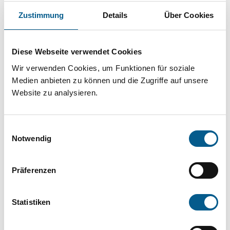
Projekt oder ein Vorhaben? Hier können Sie
Zustimmung
Details
Über Cookies
direkt über unsere Fördermitteldatenbank und
Stiftungsdatenbank recherchieren. Bei der
Diese Webseite verwendet Cookies
Suche bitte die Groß- und Kleinschreibung
Wir verwenden Cookies, um Funktionen für soziale
beachten.
Medien anbieten zu können und die Zugriffe auf unsere
Website zu analysieren.
Bitte Suchbegriff eingeben. Ergebnisse
können durch die Wahl von Bereichen oder
Einwilligungsauswahl
Kategorien verfeinert werden.
Notwendig
Suchen
Präferenzen
Aktive Filter:
Statistiken