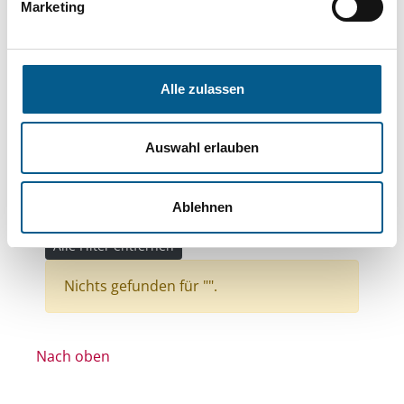
Themen: Integration
Marketing
Themen: Bildung und Erziehung
Themen: Seniorinnen, Senioren & Pflege
Alle zulassen
Themen: Wissenschaft und Forschung
Themen: Politische Bildung & Demokratie
Auswahl erlauben
Themen: Ländliche Entwicklung
Themen: Bürgerschaftliches Engagement
Ablehnen
Themen: Denkmalschutz und Denkmalpflege
Alle Filter entfernen
Nichts gefunden für "".
Nach oben