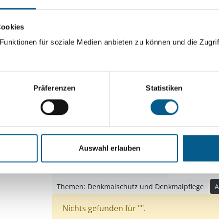
ingeben. Ergebnisse können durch die Wahl von Bereichen o
Cookies
unktionen für soziale Medien anbieten zu können und die Zugrif
Suchen
Aktive Filter:
Präferenzen
Statistiken
Themen: Integration
Themen: Bildung und Er
Themen: Seniorinnen, Senioren & Pflege
Themen: Wissenschaft und Forschung
Auswahl erlauben
Themen: Politische Bildung & Demokratie
Themen: Natur- & Umweltschutz
Themen: Denkmalschutz und Denkmalpflege
A
Nichts gefunden für "".