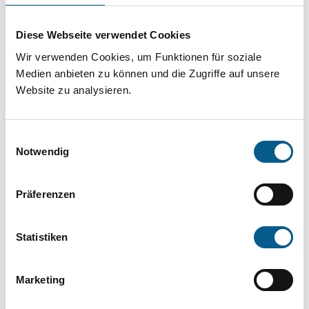
Projekt oder ein Vorhaben? Hier können Sie
direkt über unsere Fördermitteldatenbank und
Diese Webseite verwendet Cookies
Stiftungsdatenbank recherchieren. Bei der
Wir verwenden Cookies, um Funktionen für soziale
Suche bitte die Groß- und Kleinschreibung
Medien anbieten zu können und die Zugriffe auf unsere
Website zu analysieren.
beachten.
Einwilligungsauswahl
Bitte Suchbegriff eingeben. Ergebnisse
Notwendig
können durch die Wahl von Bereichen oder
Kategorien verfeinert werden.
Präferenzen
Suchen
Statistiken
Aktive Filter:
Marketing