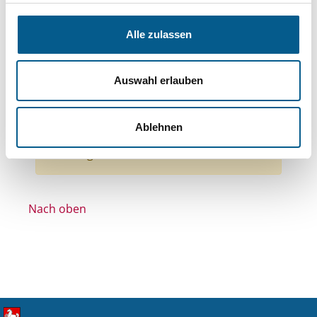
Themen: Integration
Themen: Bildung und Erziehung
Alle zulassen
Themen: Wohltätige Zwecke
Themen: Denkmalschutz
Auswahl erlauben
Themen: Bürgerschaftliches Engagement
Alle Filter entfernen
Ablehnen
Nichts gefunden für "".
Nach oben