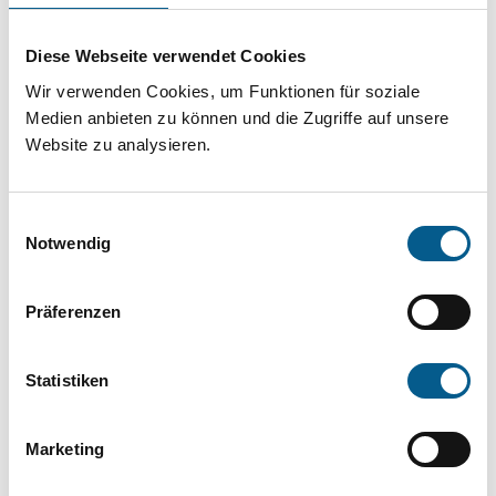
Projekt oder ein Vorhaben? Hier können Sie
direkt über unsere Fördermitteldatenbank und
Diese Webseite verwendet Cookies
Stiftungsdatenbank recherchieren. Bei der
Wir verwenden Cookies, um Funktionen für soziale
Suche bitte die Groß- und Kleinschreibung
Medien anbieten zu können und die Zugriffe auf unsere
Website zu analysieren.
beachten.
Einwilligungsauswahl
Bitte Suchbegriff eingeben. Ergebnisse
Notwendig
können durch die Wahl von Bereichen oder
Kategorien verfeinert werden.
Präferenzen
Suchen
Statistiken
Aktive Filter:
Marketing