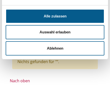
Themen: Integration
Themen: Bildung und Erziehung
Alle zulassen
Themen: Wohltätige Zwecke
Themen: Kirchliche Zwecke
Auswahl erlauben
Themen: Denkmalschutz und Denkmalpflege
Themen: Wohlfahrtswesen
Ablehnen
Alle Filter entfernen
Nichts gefunden für "".
Nach oben