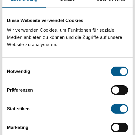
Projekt oder ein Vorhaben? Hier können Sie
direkt über unsere Fördermitteldatenbank und
Diese Webseite verwendet Cookies
Stiftungsdatenbank recherchieren. Bei der
Wir verwenden Cookies, um Funktionen für soziale
Suche bitte die Groß- und Kleinschreibung
Medien anbieten zu können und die Zugriffe auf unsere
beachten.
Website zu analysieren.
Bitte Suchbegriff eingeben. Ergebnisse
Einwilligungsauswahl
können durch die Wahl von Bereichen oder
Notwendig
Kategorien verfeinert werden.
Präferenzen
Suchen
Statistiken
Aktive Filter:
Marketing