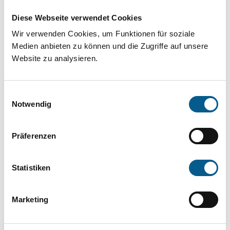
Projekt oder ein Vorhaben? Hier können Sie
Diese Webseite verwendet Cookies
direkt über unsere Fördermitteldatenbank und
Wir verwenden Cookies, um Funktionen für soziale
Stiftungsdatenbank recherchieren. Bei der
Medien anbieten zu können und die Zugriffe auf unsere
Suche bitte die Groß- und Kleinschreibung
Website zu analysieren.
beachten.
Einwilligungsauswahl
Bitte Suchbegriff eingeben. Ergebnisse
Notwendig
können durch die Wahl von Bereichen oder
Präferenzen
Kategorien verfeinert werden.
Suchen
Statistiken
Aktive Filter:
Marketing