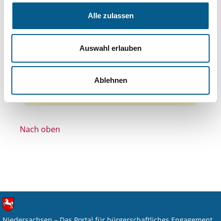
Themen: Integration
Alle zulassen
Themen: Bildung und Erziehung
Themen: Wohltätige Zwecke
Auswahl erlauben
Themen: Kirchliche Zwecke
Themen: Kunst & Kultur
Alle Filter entfernen
Ablehnen
Nichts gefunden für "".
Nach oben
Niedersachsen – Das Portal für bürgerschaftliches Engagement