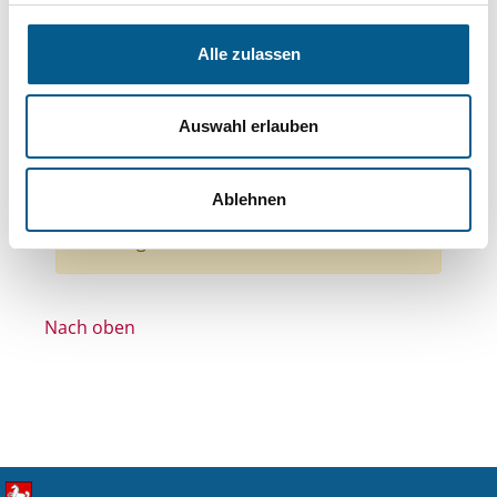
Themen: Integration
Themen: Bildung und Erziehung
Alle zulassen
Themen: Wohltätige Zwecke
Themen: Kirchliche Zwecke
Auswahl erlauben
Themen: Seniorinnen, Senioren & Pflege
Alle Filter entfernen
Ablehnen
Nichts gefunden für "".
Nach oben