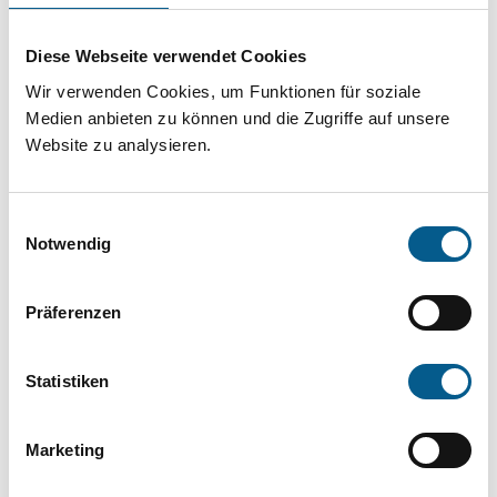
Projekt oder ein Vorhaben? Hier können Sie
direkt über unsere Fördermitteldatenbank und
Diese Webseite verwendet Cookies
Stiftungsdatenbank recherchieren. Bei der
Wir verwenden Cookies, um Funktionen für soziale
Suche bitte die Groß- und Kleinschreibung
Medien anbieten zu können und die Zugriffe auf unsere
Website zu analysieren.
beachten.
Einwilligungsauswahl
Bitte Suchbegriff eingeben. Ergebnisse
Notwendig
können durch die Wahl von Bereichen oder
Kategorien verfeinert werden.
Präferenzen
Suchen
Statistiken
Aktive Filter:
Marketing