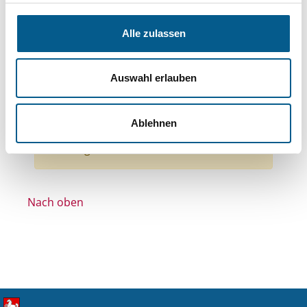
Themen: Integration
Themen: Bildung und Erziehung
Alle zulassen
Themen: Denkmalschutz
Themen: Kirchliche Zwecke
Auswahl erlauben
Themen: Ländliche Entwicklung
Alle Filter entfernen
Ablehnen
Nichts gefunden für "".
Nach oben