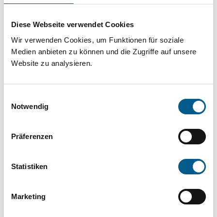
Projekt oder ein Vorhaben? Hier können Sie
direkt über unsere Fördermitteldatenbank und
Diese Webseite verwendet Cookies
Stiftungsdatenbank recherchieren. Bei der
Wir verwenden Cookies, um Funktionen für soziale
Suche bitte die Groß- und Kleinschreibung
Medien anbieten zu können und die Zugriffe auf unsere
Website zu analysieren.
beachten.
Einwilligungsauswahl
Bitte Suchbegriff eingeben. Ergebnisse
Notwendig
können durch die Wahl von Bereichen oder
Kategorien verfeinert werden.
Präferenzen
Suchen
Statistiken
Aktive Filter:
Marketing