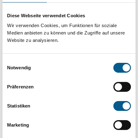
Projekt oder ein Vorhaben? Hier können Sie
direkt über unsere Fördermitteldatenbank und
Diese Webseite verwendet Cookies
Stiftungsdatenbank recherchieren. Bei der
Wir verwenden Cookies, um Funktionen für soziale
Suche bitte die Groß- und Kleinschreibung
Medien anbieten zu können und die Zugriffe auf unsere
Website zu analysieren.
beachten.
Einwilligungsauswahl
Bitte Suchbegriff eingeben. Ergebnisse
Notwendig
können durch die Wahl von Bereichen oder
Kategorien verfeinert werden.
Präferenzen
Suchen
Statistiken
Aktive Filter:
Marketing