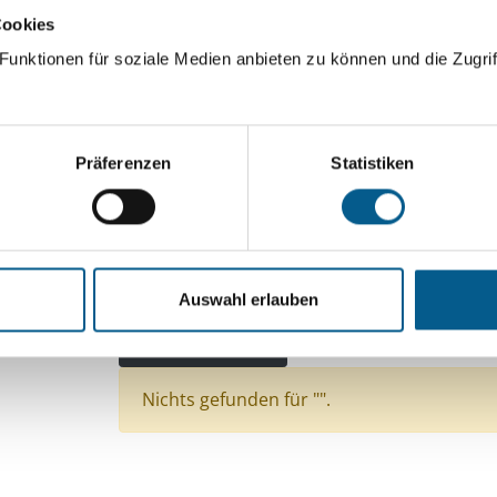
Cookies
ingeben. Ergebnisse können durch die Wahl von Bereichen o
unktionen für soziale Medien anbieten zu können und die Zugrif
Suchen
Präferenzen
Statistiken
Aktive Filter:
Themen: Integration
Themen: Seniorinnen, Sen
Themen: Wissenschaft und Forschung
Auswahl erlauben
Themen: Politische Bildung & Demokratie
The
Alle Filter entfernen
Nichts gefunden für "".