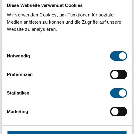
Projekt oder ein Vorhaben? Hier können Sie
Diese Webseite verwendet Cookies
direkt über unsere Fördermitteldatenbank und
Wir verwenden Cookies, um Funktionen für soziale
Stiftungsdatenbank recherchieren. Bei der
Medien anbieten zu können und die Zugriffe auf unsere
Website zu analysieren.
Suche bitte die Groß- und Kleinschreibung
beachten.
Einwilligungsauswahl
Notwendig
Bitte Suchbegriff eingeben. Ergebnisse
können durch die Wahl von Bereichen oder
Präferenzen
Kategorien verfeinert werden.
Statistiken
Suchen
Marketing
Aktive Filter: