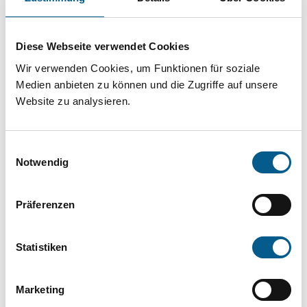
Projekt oder ein Vorhaben? Hier können Sie
direkt über unsere Fördermitteldatenbank und
Diese Webseite verwendet Cookies
Stiftungsdatenbank recherchieren. Bei der
Wir verwenden Cookies, um Funktionen für soziale
Suche bitte die Groß- und Kleinschreibung
Medien anbieten zu können und die Zugriffe auf unsere
beachten.
Website zu analysieren.
Bitte Suchbegriff eingeben. Ergebnisse
Einwilligungsauswahl
können durch die Wahl von Bereichen oder
Notwendig
Kategorien verfeinert werden.
Präferenzen
Suchen
Statistiken
Aktive Filter:
Marketing