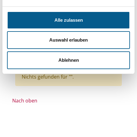
Themen: Politische Bildung & Demokratie
Themen: Bürgerschaftliches Engagement
Alle zulassen
Themen: Wohltätige Zwecke
Themen: Seniorinnen, Senioren & Pflege
Auswahl erlauben
Themen: Denkmalschutz
Themen: Wissenschaft und Forschung
Ablehnen
Themen: Integration
Alle Filter entfernen
Nichts gefunden für "".
Nach oben