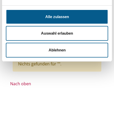
Themen: Seniorinnen, Senioren & Pflege
Themen: Wohltätige Zwecke
Alle zulassen
Themen: Tierschutz
Themen: Sport
Themen: Kirchliche Zwecke
Auswahl erlauben
Themen: Integration
Themen: Ländliche Entwicklung
Ablehnen
Alle Filter entfernen
Nichts gefunden für "".
Nach oben