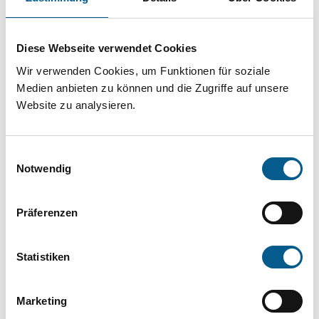
Projekt oder ein Vorhaben? Hier können Sie
direkt über unsere Fördermitteldatenbank und
Diese Webseite verwendet Cookies
Stiftungsdatenbank recherchieren. Bei der
Wir verwenden Cookies, um Funktionen für soziale
Suche bitte die Groß- und Kleinschreibung
Medien anbieten zu können und die Zugriffe auf unsere
beachten.
Website zu analysieren.
Bitte Suchbegriff eingeben. Ergebnisse
Einwilligungsauswahl
können durch die Wahl von Bereichen oder
Notwendig
Kategorien verfeinert werden.
Präferenzen
Suchen
Statistiken
Aktive Filter:
Marketing