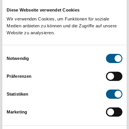
Projekt oder ein Vorhaben? Hier können Sie
Diese Webseite verwendet Cookies
direkt über unsere Fördermitteldatenbank und
Wir verwenden Cookies, um Funktionen für soziale
Stiftungsdatenbank recherchieren. Bei der
Medien anbieten zu können und die Zugriffe auf unsere
Suche bitte die Groß- und Kleinschreibung
Website zu analysieren.
beachten.
Einwilligungsauswahl
Bitte Suchbegriff eingeben. Ergebnisse
Notwendig
können durch die Wahl von Bereichen oder
Präferenzen
Kategorien verfeinert werden.
Suchen
Statistiken
Aktive Filter:
Marketing