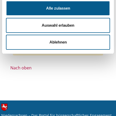
Themen: Seniorinnen, Senioren & Pflege
Alle zulassen
Themen: Wohltätige Zwecke
Themen: Tierschutz
Auswahl erlauben
Themen: Kirchliche Zwecke
Alle Filter entfernen
Ablehnen
Nichts gefunden für "".
Nach oben
Niedersachsen – Das Portal für bürgerschaftliches Engagement