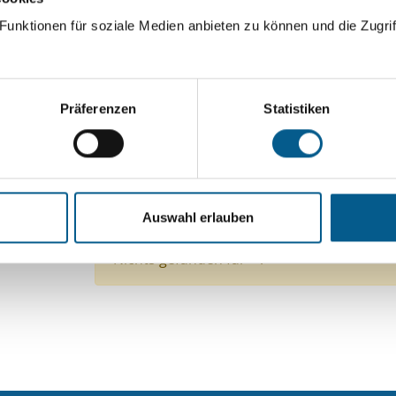
ingeben. Ergebnisse können durch die Wahl von Bereichen o
unktionen für soziale Medien anbieten zu können und die Zugrif
Suchen
Präferenzen
Statistiken
Aktive Filter:
Themen: Sonstige
Themen: Politische Bildung
Auswahl erlauben
Themen: Kunst & Kultur
Themen: Sport
Alle
Nichts gefunden für "".