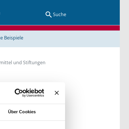
Suche
e Beispiele
ittel und Stiftungen
en Sie direkt über
he bitte die Groß- und
Über Cookies