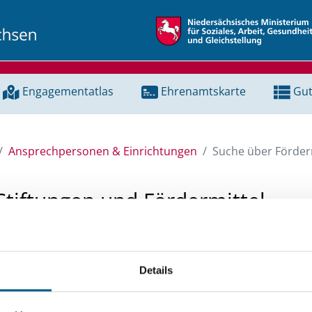
Engagementatlas
Ehrenamtskarte
Gut
Ansprechpersonen & Einrichtungen
Suche über Förderm
Stiftungen und Fördermittel
 Unterstützung für ein Projekt oder ein Vorhaben? Hier könn
tenbank und Stiftungsdatenbank recherchieren. Bei der Suc
Details
ten.