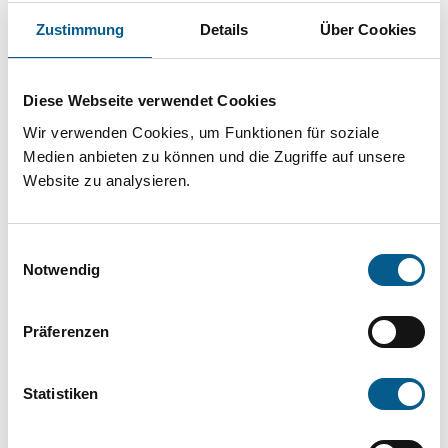
Projekt oder ein Vorhaben? Hier können Sie
Zustimmung
Details
Über Cookies
direkt über unsere Fördermitteldatenbank und
Stiftungsdatenbank recherchieren. Bei der
Diese Webseite verwendet Cookies
Suche bitte die Groß- und Kleinschreibung
Wir verwenden Cookies, um Funktionen für soziale
beachten.
Medien anbieten zu können und die Zugriffe auf unsere
Website zu analysieren.
Bitte Suchbegriff eingeben. Ergebnisse
können durch die Wahl von Bereichen oder
Einwilligungsauswahl
Kategorien verfeinert werden.
Notwendig
Suchen
Präferenzen
Aktive Filter:
Statistiken