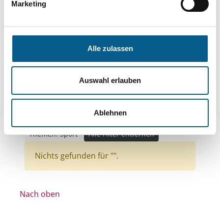
Themen: Wohltätige Zwecke
Marketing
Themen: Wissenschaft und Forschung
Themen: Gesundheitswesen
Alle zulassen
Themen: Bildung und Erziehung
Themen: Kirchliche Zwecke
Auswahl erlauben
Themen: Seniorinnen, Senioren & Pflege
Themen: Wohlfahrtswesen
Ablehnen
Themen: Kinder, Jugendliche & Familie
Themen: Sport
Alle Filter entfernen
Nichts gefunden für "".
Nach oben