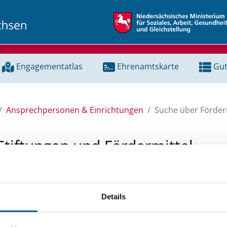
Engagementatlas
Ehrenamtskarte
Gut
Ansprechpersonen & Einrichtungen
Suche über Förderm
Stiftungen und Fördermittel
 Unterstützung für ein Projekt oder ein Vorhaben? Hier könn
tenbank und Stiftungsdatenbank recherchieren. Bei der Suc
Details
ten.