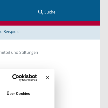
Suche
e Beispiele
ittel und Stiftungen
en Sie direkt über
he bitte die Groß- und
Über Cookies