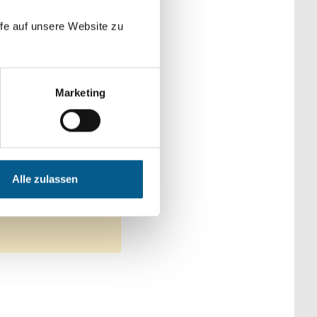
der Kategorien
fe auf unsere Website zu
Marketing
haft und Forschung
nen, Senioren & Pflege
Alle zulassen
lle Filter entfernen