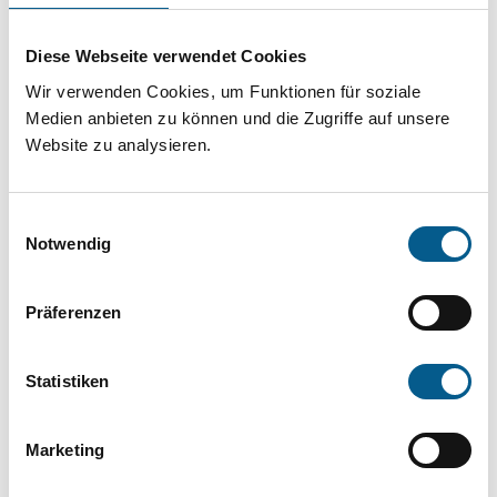
Projekt oder ein Vorhaben? Hier können Sie
direkt über unsere Fördermitteldatenbank und
Diese Webseite verwendet Cookies
Stiftungsdatenbank recherchieren. Bei der
Wir verwenden Cookies, um Funktionen für soziale
Suche bitte die Groß- und Kleinschreibung
Medien anbieten zu können und die Zugriffe auf unsere
Website zu analysieren.
beachten.
Einwilligungsauswahl
Bitte Suchbegriff eingeben. Ergebnisse
Notwendig
können durch die Wahl von Bereichen oder
Kategorien verfeinert werden.
Präferenzen
Suchen
Statistiken
Aktive Filter:
Marketing