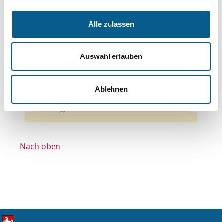
Themen: Wohltätige Zwecke
Themen: Wissenschaft und Forschung
Alle zulassen
Themen: Gesundheitswesen
Themen: Denkmalschutz
Auswahl erlauben
Stiftungstyp: Lokal tätige Stiftung
Alle Filter entfernen
Ablehnen
Nichts gefunden für "".
Nach oben