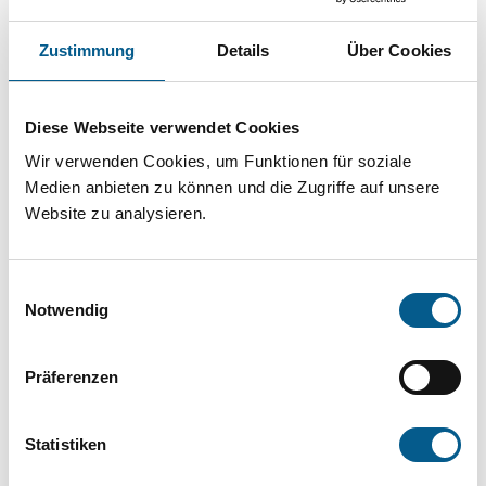
Projekt oder ein Vorhaben? Hier können Sie
direkt über unsere Fördermitteldatenbank und
Zustimmung
Details
Über Cookies
Stiftungsdatenbank recherchieren. Bei der
Suche bitte die Groß- und Kleinschreibung
Diese Webseite verwendet Cookies
beachten.
Wir verwenden Cookies, um Funktionen für soziale
Medien anbieten zu können und die Zugriffe auf unsere
Website zu analysieren.
Bitte Suchbegriff eingeben. Ergebnisse
können durch die Wahl von Bereichen oder
Einwilligungsauswahl
Kategorien verfeinert werden.
Notwendig
Suchen
Präferenzen
Aktive Filter:
Statistiken