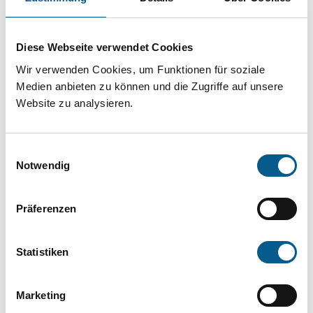
Projekt oder ein Vorhaben? Hier können Sie
direkt über unsere Fördermitteldatenbank und
Diese Webseite verwendet Cookies
Stiftungsdatenbank recherchieren. Bei der
Wir verwenden Cookies, um Funktionen für soziale
Suche bitte die Groß- und Kleinschreibung
Medien anbieten zu können und die Zugriffe auf unsere
beachten.
Website zu analysieren.
Bitte Suchbegriff eingeben. Ergebnisse
Einwilligungsauswahl
können durch die Wahl von Bereichen oder
Notwendig
Kategorien verfeinert werden.
Präferenzen
Suchen
Statistiken
Aktive Filter:
Marketing