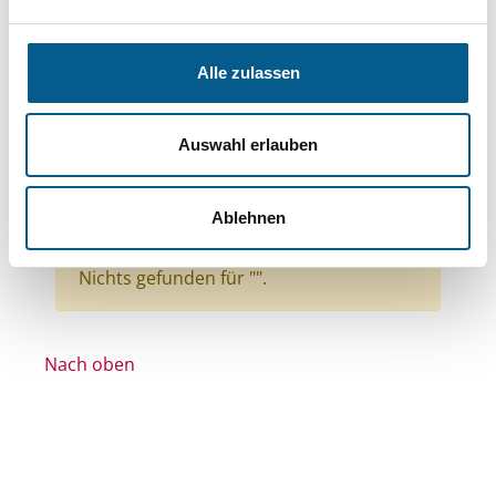
Bereiche: Stiftungen
Themen: Wohltätige Zwecke
Alle zulassen
Themen: Wissenschaft und Forschung
Themen: Seniorinnen, Senioren & Pflege
Auswahl erlauben
Themen: Denkmalschutz
Themen: Heimatpflege
Themen: Tierschutz
Ablehnen
Alle Filter entfernen
Nichts gefunden für "".
Nach oben