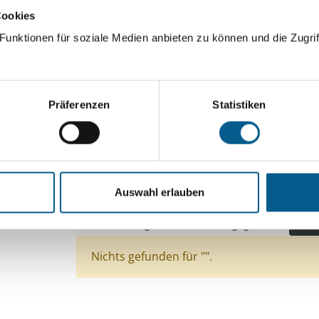
Cookies
ingeben. Ergebnisse können durch die Wahl von Bereichen o
unktionen für soziale Medien anbieten zu können und die Zugrif
Suchen
Präferenzen
Statistiken
Aktive Filter:
Themen: Wohltätige Zwecke
Themen: Wissensc
Themen: Tierschutz
Themen: Denkmalschutz
Auswahl erlauben
Themen: Seniorinnen, Senioren & Pflege
Themen: Bürgerschaftliches Engagement
Alle 
Nichts gefunden für "".