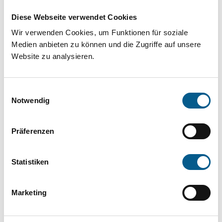
Projekt oder ein Vorhaben? Hier können Sie
Diese Webseite verwendet Cookies
direkt über unsere Fördermitteldatenbank und
Wir verwenden Cookies, um Funktionen für soziale
Stiftungsdatenbank recherchieren. Bei der
Medien anbieten zu können und die Zugriffe auf unsere
Suche bitte die Groß- und Kleinschreibung
Website zu analysieren.
beachten.
Einwilligungsauswahl
Bitte Suchbegriff eingeben. Ergebnisse
Notwendig
können durch die Wahl von Bereichen oder
Präferenzen
Kategorien verfeinert werden.
Suchen
Statistiken
Aktive Filter:
Marketing