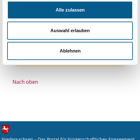
Themen: Wohltätige Zwecke
Alle zulassen
Themen: Wissenschaft und Forschung
Themen: Denkmalschutz
Auswahl erlauben
Themen: Seniorinnen, Senioren & Pflege
Themen: Sport
Alle Filter entfernen
Ablehnen
Nichts gefunden für "".
Nach oben
Niedersachsen – Das Portal für bürgerschaftliches Engagement