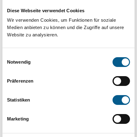
Projekt oder ein Vorhaben? Hier können Sie
Diese Webseite verwendet Cookies
direkt über unsere Fördermitteldatenbank und
Wir verwenden Cookies, um Funktionen für soziale
Stiftungsdatenbank recherchieren. Bei der
Medien anbieten zu können und die Zugriffe auf unsere
Suche bitte die Groß- und Kleinschreibung
Website zu analysieren.
beachten.
Einwilligungsauswahl
Bitte Suchbegriff eingeben. Ergebnisse
Notwendig
können durch die Wahl von Bereichen oder
Präferenzen
Kategorien verfeinert werden.
Suchen
Statistiken
Aktive Filter:
Marketing