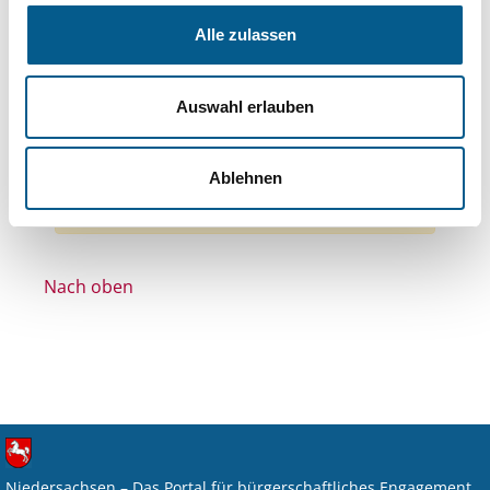
Themen: Wohltätige Zwecke
Alle zulassen
Themen: Wissenschaft und Forschung
Themen: Seniorinnen, Senioren & Pflege
Auswahl erlauben
Themen: Wohlfahrtswesen
Themen: Sport
Alle Filter entfernen
Ablehnen
Nichts gefunden für "".
Nach oben
Niedersachsen – Das Portal für bürgerschaftliches Engagement