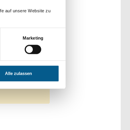
der Kategorien
fe auf unsere Website zu
Marketing
en, Senioren & Pflege
ge
Alle zulassen