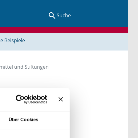
Suche
e Beispiele
ittel und Stiftungen
en Sie direkt über
he bitte die Groß- und
Über Cookies