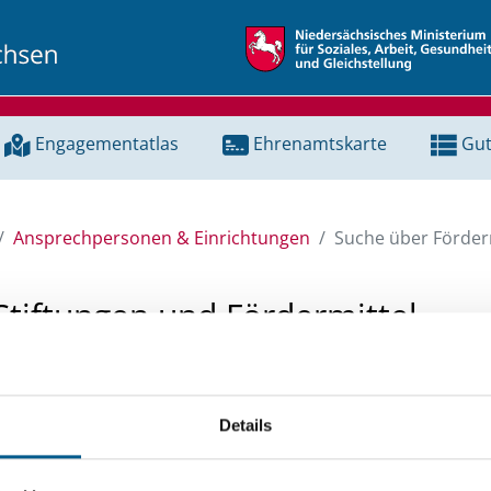
Engagementatlas
Ehrenamtskarte
Gut
Ansprechpersonen & Einrichtungen
Suche über Förderm
Stiftungen und Fördermittel
 Unterstützung für ein Projekt oder ein Vorhaben? Hier könn
tenbank und Stiftungsdatenbank recherchieren. Bei der Suc
Details
ten.