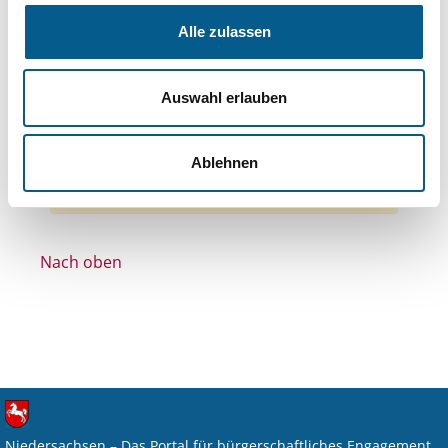
Themen: Wohltätige Zwecke
Alle zulassen
Themen: Tierschutz
Themen: Denkmalschutz
Themen: Seniorinnen, Senioren & Pflege
Auswahl erlauben
Themen: Kinder, Jugendliche & Familie
Alle Filter entfernen
Ablehnen
Nichts gefunden für "".
Nach oben
Niedersachsen – Das Portal für bürgerschaftliches Engagement