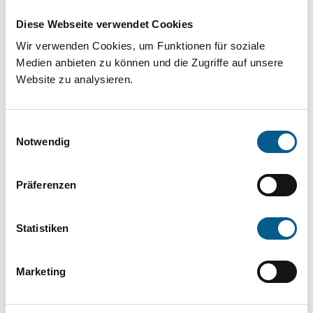
Projekt oder ein Vorhaben? Hier können Sie
Diese Webseite verwendet Cookies
direkt über unsere Fördermitteldatenbank und
Wir verwenden Cookies, um Funktionen für soziale
Stiftungsdatenbank recherchieren. Bei der
Medien anbieten zu können und die Zugriffe auf unsere
Suche bitte die Groß- und Kleinschreibung
Website zu analysieren.
beachten.
Einwilligungsauswahl
Bitte Suchbegriff eingeben. Ergebnisse
Notwendig
können durch die Wahl von Bereichen oder
Präferenzen
Kategorien verfeinert werden.
Suchen
Statistiken
Aktive Filter:
Marketing