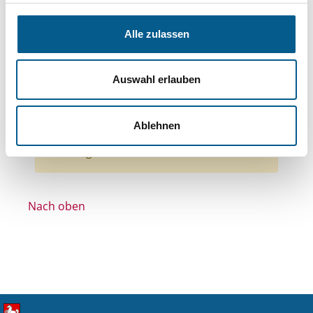
Bereiche: Stiftungen
Themen: Sonstige
Themen: Kirchliche Zwecke
Alle zulassen
Themen: Kinder, Jugendliche & Familie
Themen: Wohltätige Zwecke
Themen: Sport
Auswahl erlauben
Stiftungstyp: Lokal tätige Stiftung
Alle Filter entfernen
Ablehnen
Nichts gefunden für "".
Nach oben