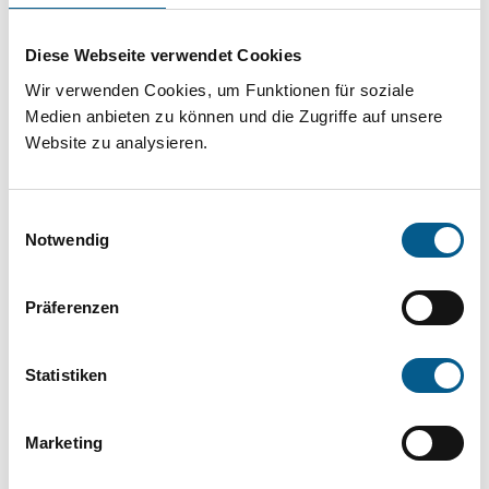
Projekt oder ein Vorhaben? Hier können Sie
direkt über unsere Fördermitteldatenbank und
Diese Webseite verwendet Cookies
Stiftungsdatenbank recherchieren. Bei der
Wir verwenden Cookies, um Funktionen für soziale
Suche bitte die Groß- und Kleinschreibung
Medien anbieten zu können und die Zugriffe auf unsere
Website zu analysieren.
beachten.
Einwilligungsauswahl
Bitte Suchbegriff eingeben. Ergebnisse
Notwendig
können durch die Wahl von Bereichen oder
Kategorien verfeinert werden.
Präferenzen
Suchen
Statistiken
Aktive Filter:
Marketing