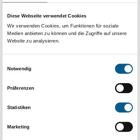
Projekt oder ein Vorhaben? Hier können Sie
direkt über unsere Fördermitteldatenbank und
Diese Webseite verwendet Cookies
Stiftungsdatenbank recherchieren. Bei der
Wir verwenden Cookies, um Funktionen für soziale
Suche bitte die Groß- und Kleinschreibung
Medien anbieten zu können und die Zugriffe auf unsere
Website zu analysieren.
beachten.
Einwilligungsauswahl
Bitte Suchbegriff eingeben. Ergebnisse
Notwendig
können durch die Wahl von Bereichen oder
Kategorien verfeinert werden.
Präferenzen
Suchen
Statistiken
Aktive Filter:
Marketing