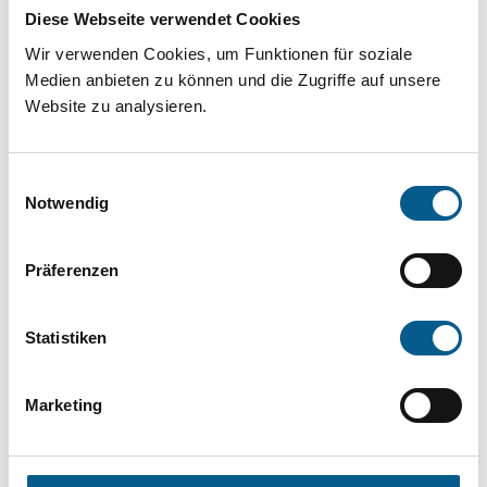
Projekt oder ein Vorhaben? Hier können Sie
Diese Webseite verwendet Cookies
direkt über unsere Fördermitteldatenbank und
Wir verwenden Cookies, um Funktionen für soziale
Stiftungsdatenbank recherchieren. Bei der
Medien anbieten zu können und die Zugriffe auf unsere
Website zu analysieren.
Suche bitte die Groß- und Kleinschreibung
beachten.
Einwilligungsauswahl
Notwendig
Bitte Suchbegriff eingeben. Ergebnisse
können durch die Wahl von Bereichen oder
Präferenzen
Kategorien verfeinert werden.
Statistiken
Suchen
Marketing
Aktive Filter: