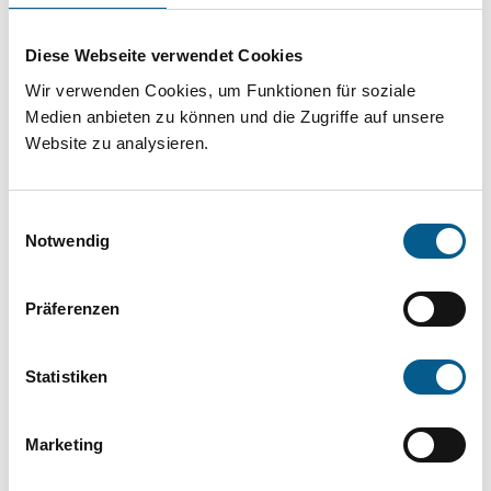
Projekt oder ein Vorhaben? Hier können Sie
direkt über unsere Fördermitteldatenbank und
Diese Webseite verwendet Cookies
Stiftungsdatenbank recherchieren. Bei der
Wir verwenden Cookies, um Funktionen für soziale
Suche bitte die Groß- und Kleinschreibung
Medien anbieten zu können und die Zugriffe auf unsere
Website zu analysieren.
beachten.
Einwilligungsauswahl
Bitte Suchbegriff eingeben. Ergebnisse
Notwendig
können durch die Wahl von Bereichen oder
Kategorien verfeinert werden.
Präferenzen
Suchen
Statistiken
Aktive Filter:
Marketing