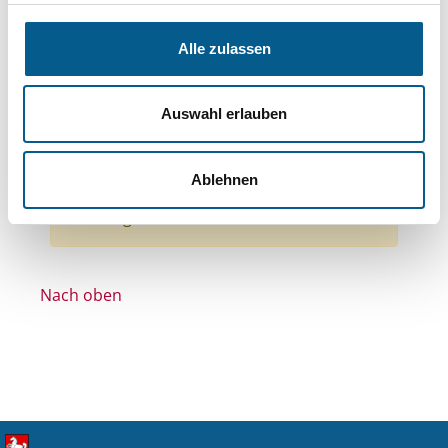
Themen: Bildung und Erziehung
Themen: Wohltätige Zwecke
Alle zulassen
Themen: Denkmalschutz
Themen: Kirchliche Zwecke
Auswahl erlauben
Themen: Ländliche Entwicklung
Alle Filter entfernen
Ablehnen
Nichts gefunden für "".
Nach oben