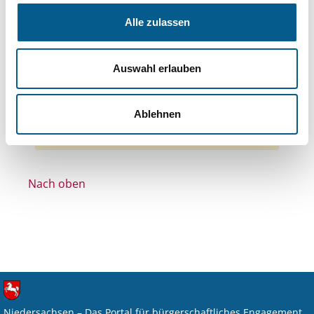
Themen: Bildung und Erziehung
Alle zulassen
Themen: Wohltätige Zwecke
Themen: Kirchliche Zwecke
Auswahl erlauben
Themen: Bürgerschaftliches Engagement
Alle Filter entfernen
Ablehnen
Nichts gefunden für "".
Nach oben
Niedersachsen – Das Portal für bürgerschaftliches Engagement