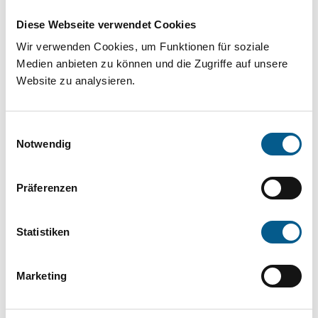
Projekt oder ein Vorhaben? Hier können Sie
Diese Webseite verwendet Cookies
direkt über unsere Fördermitteldatenbank und
Wir verwenden Cookies, um Funktionen für soziale
Stiftungsdatenbank recherchieren. Bei der
Medien anbieten zu können und die Zugriffe auf unsere
Suche bitte die Groß- und Kleinschreibung
Website zu analysieren.
beachten.
Einwilligungsauswahl
Bitte Suchbegriff eingeben. Ergebnisse
Notwendig
können durch die Wahl von Bereichen oder
Präferenzen
Kategorien verfeinert werden.
Suchen
Statistiken
Aktive Filter:
Marketing