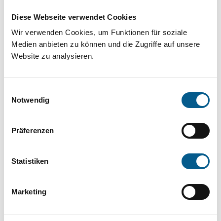
Projekt oder ein Vorhaben? Hier können Sie
Diese Webseite verwendet Cookies
direkt über unsere Fördermitteldatenbank und
Wir verwenden Cookies, um Funktionen für soziale
Stiftungsdatenbank recherchieren. Bei der
Medien anbieten zu können und die Zugriffe auf unsere
Suche bitte die Groß- und Kleinschreibung
Website zu analysieren.
beachten.
Einwilligungsauswahl
Bitte Suchbegriff eingeben. Ergebnisse
Notwendig
können durch die Wahl von Bereichen oder
Präferenzen
Kategorien verfeinert werden.
Suchen
Statistiken
Aktive Filter:
Marketing