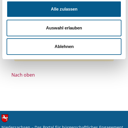
Themen: Bildung und Erziehung
Alle zulassen
Themen: Wohltätige Zwecke
Themen: Kirchliche Zwecke
Auswahl erlauben
Themen: Natur- & Umweltschutz
Alle Filter entfernen
Ablehnen
Nichts gefunden für "".
Nach oben
Niedersachsen – Das Portal für bürgerschaftliches Engagement