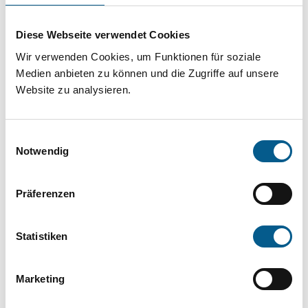
Projekt oder ein Vorhaben? Hier können Sie
direkt über unsere Fördermitteldatenbank und
Diese Webseite verwendet Cookies
Stiftungsdatenbank recherchieren. Bei der
Wir verwenden Cookies, um Funktionen für soziale
Suche bitte die Groß- und Kleinschreibung
Medien anbieten zu können und die Zugriffe auf unsere
Website zu analysieren.
beachten.
Einwilligungsauswahl
Bitte Suchbegriff eingeben. Ergebnisse
Notwendig
können durch die Wahl von Bereichen oder
Kategorien verfeinert werden.
Präferenzen
Suchen
Statistiken
Aktive Filter:
Marketing