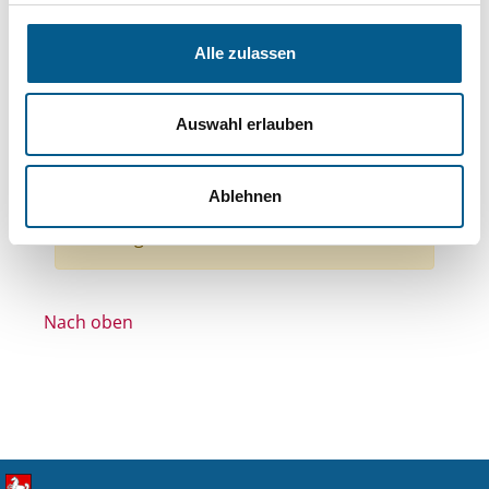
Bereiche: Stiftungen
Themen: Kunst & Kultur
Themen: Tierschutz
Alle zulassen
Themen: Bildung und Erziehung
Themen: Denkmalschutz
Auswahl erlauben
Themen: Wissenschaft und Forschung
Alle Filter entfernen
Ablehnen
Nichts gefunden für "".
Nach oben