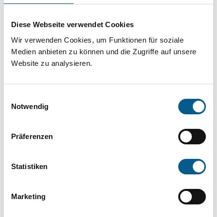
Projekt oder ein Vorhaben? Hier können Sie
direkt über unsere Fördermitteldatenbank und
Diese Webseite verwendet Cookies
Stiftungsdatenbank recherchieren. Bei der
Wir verwenden Cookies, um Funktionen für soziale
Suche bitte die Groß- und Kleinschreibung
Medien anbieten zu können und die Zugriffe auf unsere
Website zu analysieren.
beachten.
Einwilligungsauswahl
Bitte Suchbegriff eingeben. Ergebnisse
Notwendig
können durch die Wahl von Bereichen oder
Kategorien verfeinert werden.
Präferenzen
Suchen
Statistiken
Aktive Filter:
Marketing