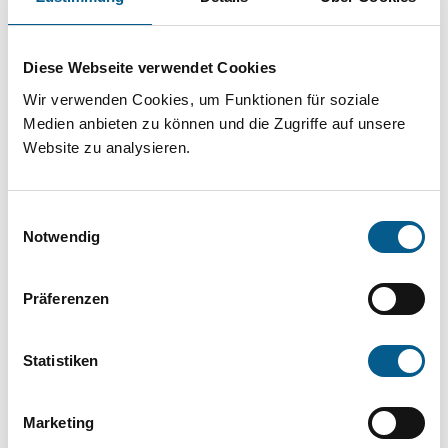
Projekt oder ein Vorhaben? Hier können Sie
direkt über unsere Fördermitteldatenbank und
Diese Webseite verwendet Cookies
Stiftungsdatenbank recherchieren. Bei der
Wir verwenden Cookies, um Funktionen für soziale
Suche bitte die Groß- und Kleinschreibung
Medien anbieten zu können und die Zugriffe auf unsere
beachten.
Website zu analysieren.
Bitte Suchbegriff eingeben. Ergebnisse
Einwilligungsauswahl
können durch die Wahl von Bereichen oder
Notwendig
Kategorien verfeinert werden.
Präferenzen
Suchen
Statistiken
Aktive Filter:
Marketing