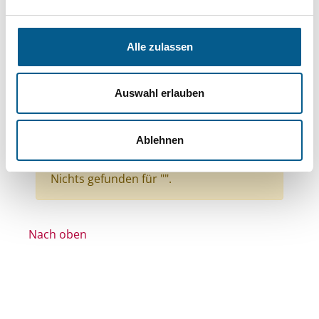
Themen: Tierschutz
Themen: Wohltätige Zwecke
Alle zulassen
Themen: Bildung und Erziehung
Themen: Natur- & Umweltschutz
Auswahl erlauben
Themen: Bürgerschaftliches Engagement
Stiftungstyp: Lokal tätige Stiftung
Ablehnen
Alle Filter entfernen
Nichts gefunden für "".
Nach oben