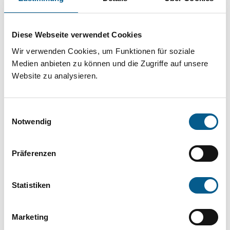
Projekt oder ein Vorhaben? Hier können Sie
direkt über unsere Fördermitteldatenbank und
Diese Webseite verwendet Cookies
Stiftungsdatenbank recherchieren. Bei der
Wir verwenden Cookies, um Funktionen für soziale
Suche bitte die Groß- und Kleinschreibung
Medien anbieten zu können und die Zugriffe auf unsere
beachten.
Website zu analysieren.
Bitte Suchbegriff eingeben. Ergebnisse
Einwilligungsauswahl
können durch die Wahl von Bereichen oder
Notwendig
Kategorien verfeinert werden.
Präferenzen
Suchen
Statistiken
Aktive Filter:
Marketing