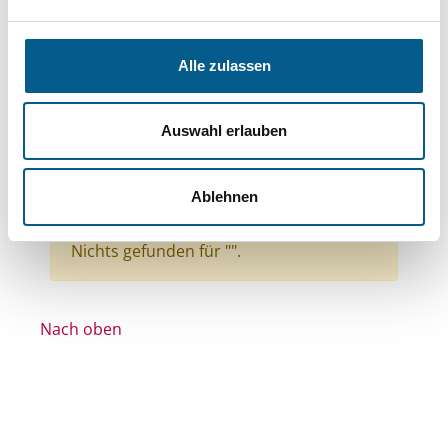
Bereiche: Stiftungen
Themen: Wissenschaft und Forschung
Alle zulassen
Themen: Gesundheitswesen
Themen: Bürgerschaftliches Engagement
Auswahl erlauben
Themen: Politische Bildung & Demokratie
Themen: Ländliche Entwicklung
Ablehnen
Alle Filter entfernen
Nichts gefunden für "".
Nach oben