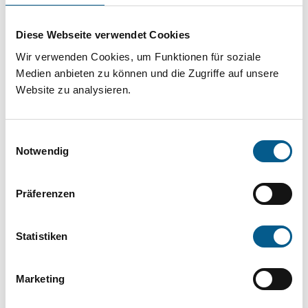
Projekt oder ein Vorhaben? Hier können Sie
direkt über unsere Fördermitteldatenbank und
Diese Webseite verwendet Cookies
Stiftungsdatenbank recherchieren. Bei der
Wir verwenden Cookies, um Funktionen für soziale
Suche bitte die Groß- und Kleinschreibung
Medien anbieten zu können und die Zugriffe auf unsere
Website zu analysieren.
beachten.
Einwilligungsauswahl
Bitte Suchbegriff eingeben. Ergebnisse
Notwendig
können durch die Wahl von Bereichen oder
Kategorien verfeinert werden.
Präferenzen
Suchen
Statistiken
Aktive Filter:
Marketing