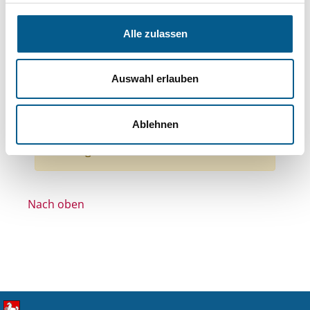
Themen: Wissenschaft und Forschung
Themen: Gesundheitswesen
Alle zulassen
Themen: Kirchliche Zwecke
Themen: Denkmalschutz
Auswahl erlauben
Stiftungstyp: Lokal tätige Stiftung
Alle Filter entfernen
Ablehnen
Nichts gefunden für "".
Nach oben