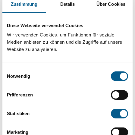
Projekt oder ein Vorhaben? Hier können Sie
Zustimmung
Details
Über Cookies
direkt über unsere Fördermitteldatenbank und
Stiftungsdatenbank recherchieren. Bei der
Diese Webseite verwendet Cookies
Suche bitte die Groß- und Kleinschreibung
Wir verwenden Cookies, um Funktionen für soziale
beachten.
Medien anbieten zu können und die Zugriffe auf unsere
Website zu analysieren.
Bitte Suchbegriff eingeben. Ergebnisse
Einwilligungsauswahl
können durch die Wahl von Bereichen oder
Notwendig
Kategorien verfeinert werden.
Präferenzen
Suchen
Statistiken
Aktive Filter:
Marketing