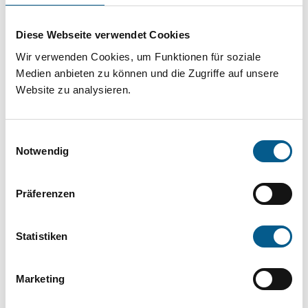
Projekt oder ein Vorhaben? Hier können Sie
direkt über unsere Fördermitteldatenbank und
Diese Webseite verwendet Cookies
Stiftungsdatenbank recherchieren. Bei der
Wir verwenden Cookies, um Funktionen für soziale
Suche bitte die Groß- und Kleinschreibung
Medien anbieten zu können und die Zugriffe auf unsere
Website zu analysieren.
beachten.
Einwilligungsauswahl
Bitte Suchbegriff eingeben. Ergebnisse
Notwendig
können durch die Wahl von Bereichen oder
Kategorien verfeinert werden.
Präferenzen
Suchen
Statistiken
Aktive Filter:
Marketing