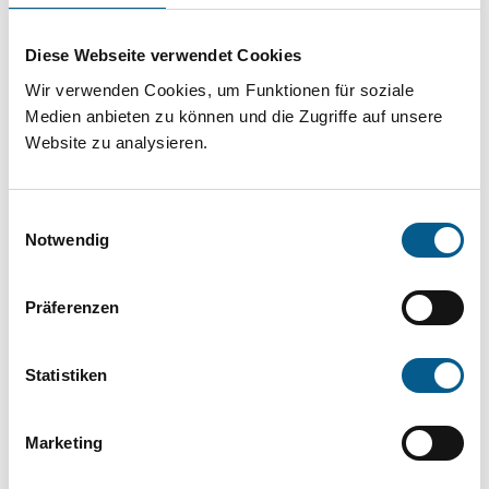
Projekt oder ein Vorhaben? Hier können Sie
direkt über unsere Fördermitteldatenbank und
Diese Webseite verwendet Cookies
Stiftungsdatenbank recherchieren. Bei der
Wir verwenden Cookies, um Funktionen für soziale
Suche bitte die Groß- und Kleinschreibung
Medien anbieten zu können und die Zugriffe auf unsere
Website zu analysieren.
beachten.
Einwilligungsauswahl
Bitte Suchbegriff eingeben. Ergebnisse
Notwendig
können durch die Wahl von Bereichen oder
Kategorien verfeinert werden.
Präferenzen
Suchen
Statistiken
Aktive Filter:
Marketing