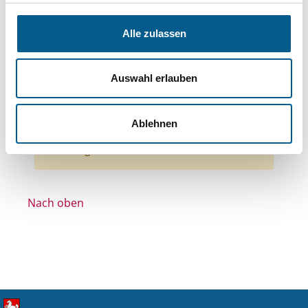
Themen: Wissenschaft und Forschung
Themen: Menschen mit Behinderung
Alle zulassen
Themen: Kirchliche Zwecke
Themen: Heimatpflege
Auswahl erlauben
Stiftungstyp: Lokal tätige Stiftung
Alle Filter entfernen
Ablehnen
Nichts gefunden für "".
Nach oben