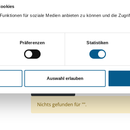
Cookies
ingeben. Ergebnisse können durch die Wahl von Bereichen o
unktionen für soziale Medien anbieten zu können und die Zugrif
Suchen
Präferenzen
Statistiken
Aktive Filter:
Themen: Wissenschaft und Forschung
Themen: Menschen mit Behinderung
Themen: 
Auswahl erlauben
Themen: Sport
Stiftungstyp: Lokal tätige Stiftu
Alle Filter entfernen
Nichts gefunden für "".